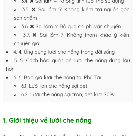
3.4.
❌ Sai lầm 4: Không tính tuổi thọ sử dụng
3.5.
❌ Sai lầm 5: Không kiểm tra nguồn gốc
sản phẩm
3.6.
❌ Sai lầm 6: Bỏ qua chi phí vận chuyển
3.7.
❌ Sai lầm 7: Không tham khảo ý kiến
chuyên gia
4.
4. Ứng dụng lưới che nắng trong đời sống
5.
5. Cách bảo quản để lưới che nắng dùng lâu
hơn
6.
6. Báo giá lưới che nắng tại Phú Tài
6.1.
Lưới lan che nắng sợi dẹt:
6.2.
Lưới che nắng sợi tròn, dệt kim 70%:
1. Giới thiệu về lưới che nắng