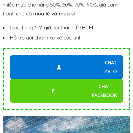
nhiều mức che nắng 50%, 60%, 70%, 90%, giá cạnh
tranh cho cả
mua lẻ và mua sỉ
.
Giao hàng
1–2 giờ
nội thành TP.HCM.
Hỗ trợ gửi chành xe về các tỉnh.
CHAT
ZALO
CHAT
FACEBOOK