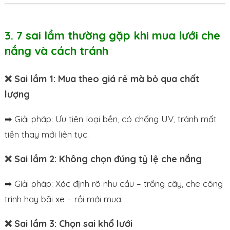
3. 7 sai lầm thường gặp khi mua lưới che
nắng và cách tránh
❌ Sai lầm 1: Mua theo giá rẻ mà bỏ qua chất
lượng
➡ Giải pháp: Ưu tiên loại bền, có chống UV, tránh mất
tiền thay mới liên tục.
❌ Sai lầm 2: Không chọn đúng tỷ lệ che nắng
➡ Giải pháp: Xác định rõ nhu cầu – trồng cây, che công
trình hay bãi xe – rồi mới mua.
❌ Sai lầm 3: Chọn sai khổ lưới