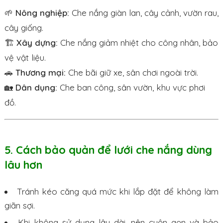
🌱
Nông nghiệp:
Che nắng giàn lan, cây cảnh, vườn rau,
cây giống.
🏗
Xây dựng:
Che nắng giảm nhiệt cho công nhân, bảo
vệ vật liệu.
🚗
Thương mại:
Che bãi giữ xe, sân chơi ngoài trời.
🏡
Dân dụng:
Che ban công, sân vườn, khu vực phơi
đồ.
5. Cách bảo quản để lưới che nắng dùng
lâu hơn
Tránh kéo căng quá mức khi lắp đặt để không làm
giãn sợi.
Khi không sử dụng lâu dài, nên cuộn gọn và bảo