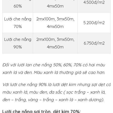
4.500đ/m2
60%
4mx50m
Lưới che nắng
2mx100m, 3mx50m,
5.200đ/m2
70%
4mx50m
Lưới che nắng
2mx100m, 3mx50m,
6.750đ/m2
90%
4mx50m
Đối với lưới lan che nắng 50%, 60%, 70% có hai màu
xanh lá và đen. Màu xanh lá thường giá sẽ cao hơn.
Với lưới che nắng 90% là lưới dệt kim nhưng sợi dẹt có
màu xanh lá, màu đen, đa sắc ( sọc trắng – xanh lá,
đen – trắng, vàng – trắng – xanh lá – xanh dương).
Lưới che nắng sợi tròn, dệt kim 70%: