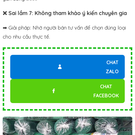
❌ Sai lầm 7: Không tham khảo ý kiến chuyên gia
➡ Giải pháp: Nhờ người bán tư vấn để chọn đúng loại
cho nhu cầu thực tế.
CHAT
ZALO
CHAT
FACEBOOK