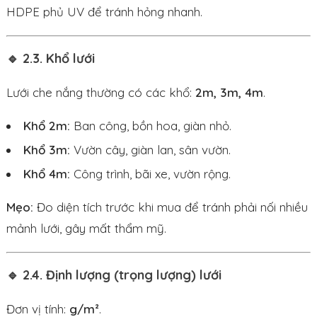
HDPE phủ UV để tránh hỏng nhanh.
🔹 2.3. Khổ lưới
Lưới che nắng thường có các khổ:
2m, 3m, 4m
.
Khổ 2m:
Ban công, bồn hoa, giàn nhỏ.
Khổ 3m:
Vườn cây, giàn lan, sân vườn.
Khổ 4m:
Công trình, bãi xe, vườn rộng.
Mẹo:
Đo diện tích trước khi mua để tránh phải nối nhiều
mảnh lưới, gây mất thẩm mỹ.
🔹 2.4. Định lượng (trọng lượng) lưới
Đơn vị tính:
g/m²
.