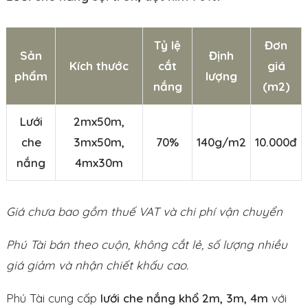
Tỷ lệ
Đơn
Sản
Định
Kích thước
cắt
giá
phẩm
lượng
nắng
(m2)
Lưới
2mx50m,
che
3mx50m,
70%
140g/m2
10.000đ
nắng
4mx30m
Giá chưa bao gồm thuế VAT và chi phí vận chuyển
Phú Tài bán theo cuộn, không cắt lẻ, số lượng nhiều
giá giảm và nhận chiết khấu cao.
Phú Tài cung cấp
lưới che nắng khổ 2m, 3m, 4m
với