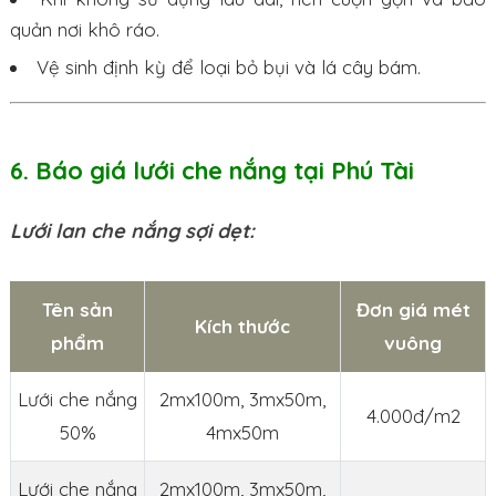
quản nơi khô ráo.
Vệ sinh định kỳ để loại bỏ bụi và lá cây bám.
6. Báo giá lưới che nắng tại Phú Tài
Lưới lan che nắng sợi dẹt:
Tên sản
Đơn giá mét
Kích thước
phẩm
vuông
Lưới che nắng
2mx100m, 3mx50m,
4.000đ/m2
50%
4mx50m
Lưới che nắng
2mx100m, 3mx50m,