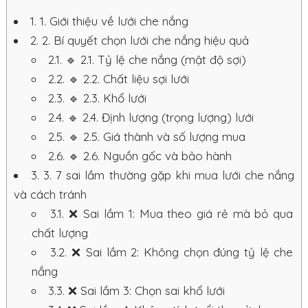
1.
1. Giới thiệu về lưới che nắng
2.
2. Bí quyết chọn lưới che nắng hiệu quả
2.1.
🔹 2.1. Tỷ lệ che nắng (mật độ sợi)
2.2.
🔹 2.2. Chất liệu sợi lưới
2.3.
🔹 2.3. Khổ lưới
2.4.
🔹 2.4. Định lượng (trọng lượng) lưới
2.5.
🔹 2.5. Giá thành và số lượng mua
2.6.
🔹 2.6. Nguồn gốc và bảo hành
3.
3. 7 sai lầm thường gặp khi mua lưới che nắng
và cách tránh
3.1.
❌ Sai lầm 1: Mua theo giá rẻ mà bỏ qua
chất lượng
3.2.
❌ Sai lầm 2: Không chọn đúng tỷ lệ che
nắng
3.3.
❌ Sai lầm 3: Chọn sai khổ lưới