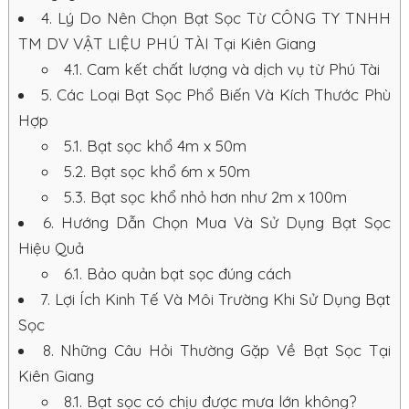
4.
Lý Do Nên Chọn Bạt Sọc Từ CÔNG TY TNHH
TM DV VẬT LIỆU PHÚ TÀI Tại Kiên Giang
4.1.
Cam kết chất lượng và dịch vụ từ Phú Tài
5.
Các Loại Bạt Sọc Phổ Biến Và Kích Thước Phù
Hợp
5.1.
Bạt sọc khổ 4m x 50m
5.2.
Bạt sọc khổ 6m x 50m
5.3.
Bạt sọc khổ nhỏ hơn như 2m x 100m
6.
Hướng Dẫn Chọn Mua Và Sử Dụng Bạt Sọc
Hiệu Quả
6.1.
Bảo quản bạt sọc đúng cách
7.
Lợi Ích Kinh Tế Và Môi Trường Khi Sử Dụng Bạt
Sọc
8.
Những Câu Hỏi Thường Gặp Về Bạt Sọc Tại
Kiên Giang
8.1.
Bạt sọc có chịu được mưa lớn không?