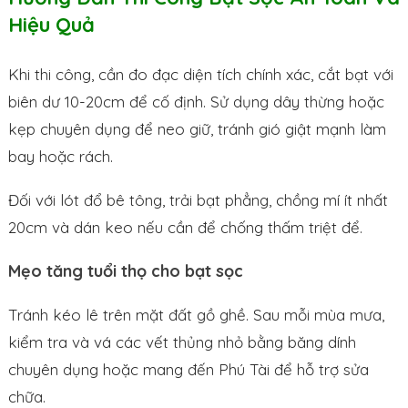
Hiệu Quả
Khi thi công, cần đo đạc diện tích chính xác, cắt bạt với
biên dư 10-20cm để cố định. Sử dụng dây thừng hoặc
kẹp chuyên dụng để neo giữ, tránh gió giật mạnh làm
bay hoặc rách.
Đối với lót đổ bê tông, trải bạt phẳng, chồng mí ít nhất
20cm và dán keo nếu cần để chống thấm triệt để.
Mẹo tăng tuổi thọ cho bạt sọc
Tránh kéo lê trên mặt đất gồ ghề. Sau mỗi mùa mưa,
kiểm tra và vá các vết thủng nhỏ bằng băng dính
chuyên dụng hoặc mang đến Phú Tài để hỗ trợ sửa
chữa.