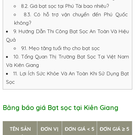
8.2.
Giá bạt sọc tại Phú Tài bao nhiêu?
8.3.
Có hỗ trợ vận chuyển đến Phú Quốc
không?
9.
Hướng Dẫn Thi Công Bạt Sọc An Toàn Và Hiệu
Quả
9.1.
Mẹo tăng tuổi thọ cho bạt sọc
10.
Tổng Quan Thị Trường Bạt Sọc Tại Việt Nam
Và Kiên Giang
11.
Lợi Ích Sức Khỏe Và An Toàn Khi Sử Dụng Bạt
Sọc
Bảng báo giá Bạt sọc tại Kiên Giang
TÊN SẢN
ĐƠN VỊ
ĐƠN GIÁ < 5
ĐƠN GIÁ ≥ 5