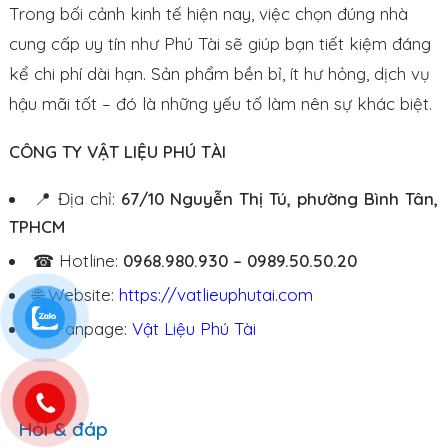
Trong bối cảnh kinh tế hiện nay, việc chọn đúng nhà
cung cấp uy tín như Phú Tài sẽ giúp bạn tiết kiệm đáng
kể chi phí dài hạn. Sản phẩm bền bỉ, ít hư hỏng, dịch vụ
hậu mãi tốt – đó là những yếu tố làm nên sự khác biệt.
CÔNG TY VẬT LIỆU PHÚ TÀI
📍 Địa chỉ:
67/10 Nguyễn Thị Tú, phường Bình Tân,
TPHCM
☎ Hotline:
0968.980.930 – 0989.50.50.20
🌐 Website:
https://vatlieuphutai.com
👍 Fanpage:
Vật Liệu Phú Tài
Hỏi & đáp