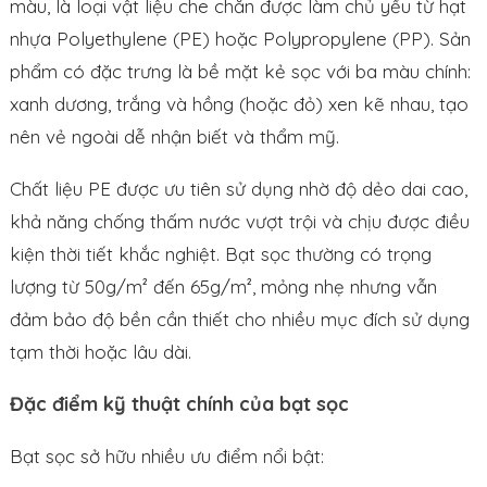
màu, là loại vật liệu che chắn được làm chủ yếu từ hạt
nhựa Polyethylene (PE) hoặc Polypropylene (PP). Sản
phẩm có đặc trưng là bề mặt kẻ sọc với ba màu chính:
xanh dương, trắng và hồng (hoặc đỏ) xen kẽ nhau, tạo
nên vẻ ngoài dễ nhận biết và thẩm mỹ.
Chất liệu PE được ưu tiên sử dụng nhờ độ dẻo dai cao,
khả năng chống thấm nước vượt trội và chịu được điều
kiện thời tiết khắc nghiệt. Bạt sọc thường có trọng
lượng từ 50g/m² đến 65g/m², mỏng nhẹ nhưng vẫn
đảm bảo độ bền cần thiết cho nhiều mục đích sử dụng
tạm thời hoặc lâu dài.
Đặc điểm kỹ thuật chính của bạt sọc
Bạt sọc sở hữu nhiều ưu điểm nổi bật: