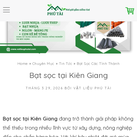
Home
Chuyên Mục
Tin Tức
Bạt Sọc Các Tỉnh Thành
Bạt sọc tại Kiên Giang
THÁNG 3 29, 2026
BỞI
VẬT LIỆU PHÚ TÀI
Bạt sọc tại Kiên Giang
đang trở thành giải pháp không
thể thiếu trong nhiều lĩnh vực từ xây dựng, nông nghiệp
đến che chắn hàng hóa. Với khí hậu nhiệt đới gió mùa,