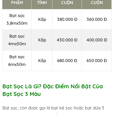
PHẨM
TÍNH
CUỘN
CUỘN
Bạt sọc
Xấp
380.000 Đ
360.000 Đ
3,8mx50m
Bạt sọc
Xấp
430.000 Đ
400.000 Đ
4mx50m
Bạt sọc
Xấp
680.000 Đ
650.000 Đ
6mx50m
Bạt Sọc Là Gì? Đặc Điểm Nổi Bật Của
Bạt Sọc 3 Màu
Bạt sọc, còn được gọi là bạt kẻ sọc hoặc bạt dứa 3